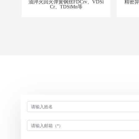
油淬火回火弹簧钢丝FDCrv、VDSi
精密异型
Cr、TDSiMn等