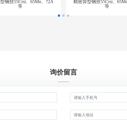
钢丝55Crsi、65Mn、72A
精密异型钢丝55Crsi、65M
等
等
询价留言