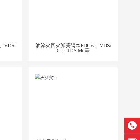
VDSi
油淬火回火弹簧钢丝FDCrv、VDSi
优质
Cr、TDSiMn等