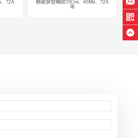
n、72A
精密异型钢丝55Crsi、65Mn、72A
主要
等